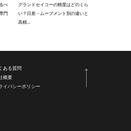
るべ
グランドセイコーの精度はどのくら
専門
い？日差・ムーブメント別の違いと
高精...
くある質問
社概要
ライバシーポリシー