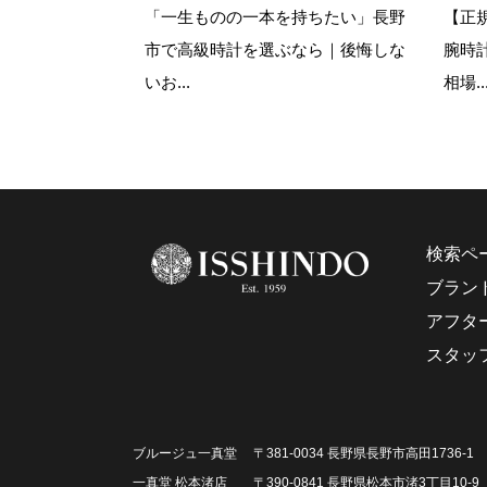
「一生ものの一本を持ちたい」長野
【正
市で高級時計を選ぶなら｜後悔しな
腕時
いお...
相場..
検索ペ
ブラン
アフタ
スタッ
ブルージュ一真堂
〒381-0034 長野県長野市高田1736-1
一真堂 松本渚店
〒390-0841 長野県松本市渚3丁目10-