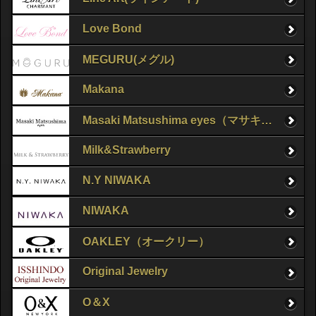
Love Bond
MEGURU(メグル)
Makana
Masaki Matsushima eyes（マサキマツシマ）
Milk&Strawberry
N.Y NIWAKA
NIWAKA
OAKLEY（オークリー）
Original Jewelry
O＆X