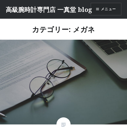
コ
高級腕時計専門店 一真堂 blog
メニュー
ン
テ
ン
カテゴリー: メガネ
ツ
へ
ス
キ
ッ
プ