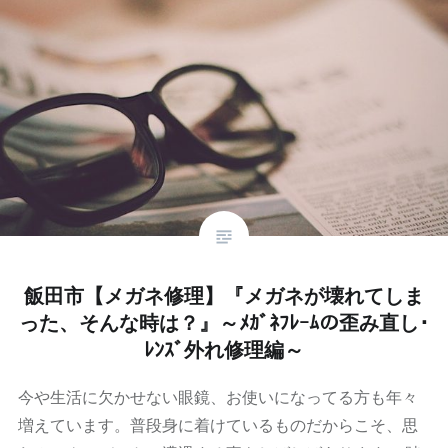
飯田市【メガネ修理】『メガネが壊れてしま
った、そんな時は？』～ﾒｶﾞﾈﾌﾚｰﾑの歪み直し･
ﾚﾝｽﾞ外れ修理編～
今や生活に欠かせない眼鏡、お使いになってる方も年々
増えています。普段身に着けているものだからこそ、思