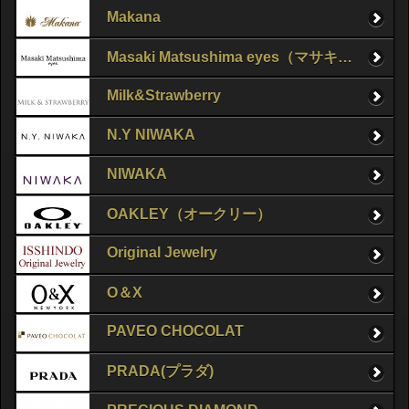
Makana
Masaki Matsushima eyes（マサキマツシマ）
Milk&Strawberry
N.Y NIWAKA
NIWAKA
OAKLEY（オークリー）
Original Jewelry
O＆X
PAVEO CHOCOLAT
PRADA(プラダ)