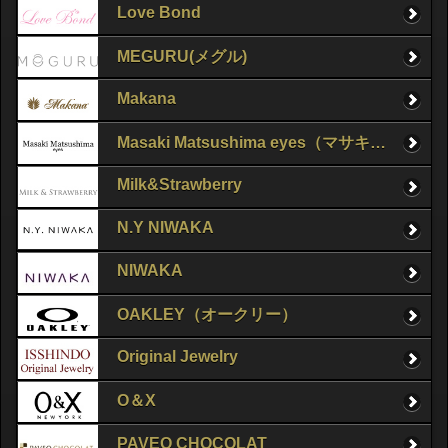
Love Bond
MEGURU(メグル)
Makana
Masaki Matsushima eyes（マサキマツシマ）
Milk&Strawberry
N.Y NIWAKA
NIWAKA
OAKLEY（オークリー）
Original Jewelry
O＆X
PAVEO CHOCOLAT