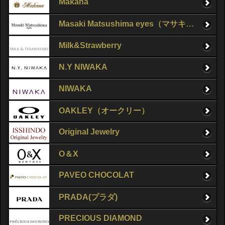
Makana
Masaki Matsushima eyes（マサキマツシマ）
Milk&Strawberry
N.Y NIWAKA
NIWAKA
OAKLEY（オークリー）
Original Jewelry
O＆X
PAVEO CHOCOLAT
PRADA(プラダ)
PRECIOUS DIAMOND