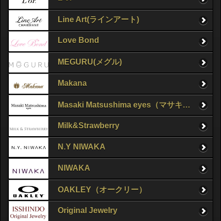
Line Art(ラインアート)
Love Bond
MEGURU(メグル)
Makana
Masaki Matsushima eyes（マサキマツシマ）
Milk&Strawberry
N.Y NIWAKA
NIWAKA
OAKLEY（オークリー）
Original Jewelry