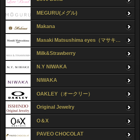
MEGURU(メグル)
Makana
Masaki Matsushima eyes（マサキマツシマ）
Milk&Strawberry
N.Y NIWAKA
NIWAKA
OAKLEY（オークリー）
Original Jewelry
O＆X
PAVEO CHOCOLAT