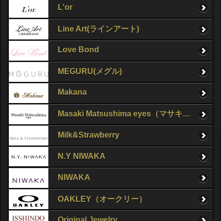
L'or
Line Art(ラインアート)
Love Bond
MEGURU(メグル)
Makana
Masaki Matsushima eyes（マサキマツシマ）
Milk&Strawberry
N.Y NIWAKA
NIWAKA
OAKLEY（オークリー）
Original Jewelry