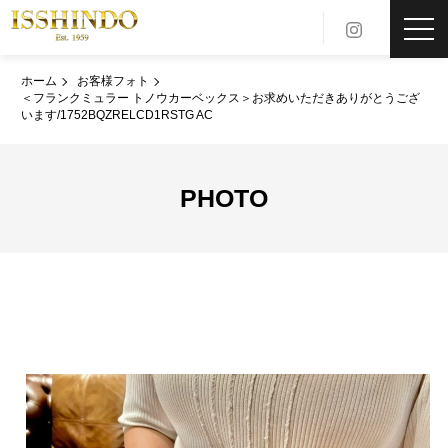
toggl
navig
ホーム
お客様フォト
＜フランクミュラー トノウカーベックス＞お求めいただきありがとうござ
います/1752BQZRELCD1RSTG AC
PHOTO