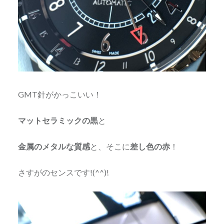
GMT針がかっこいい！
マットセラミックの黒
と
金属のメタルな質感
と、そこに
差し色の赤
！
さすがのセンスです!(^^)!