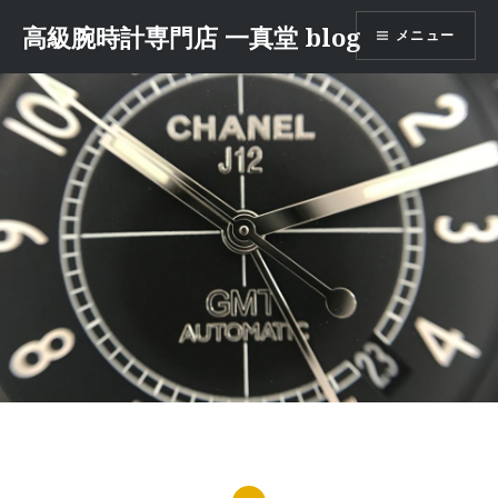
コ
高級腕時計専門店 一真堂 blog
メニュー
ン
テ
ン
ツ
へ
ス
キ
ッ
プ