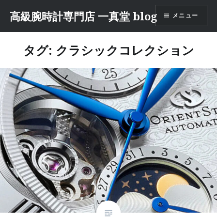
コ
高級腕時計専門店 一真堂 blog
メニュー
ン
テ
ン
タグ: クラシックコレクション
ツ
へ
ス
キ
ッ
プ