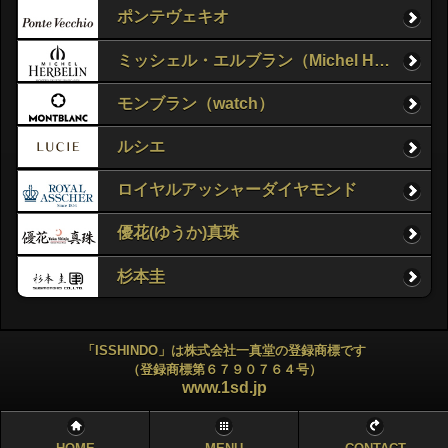
ポンテヴェキオ
ミッシェル・エルブラン（Michel Herbelin）
モンブラン（watch）
ルシエ
ロイヤルアッシャーダイヤモンド
優花(ゆうか)真珠
杉本圭
「ISSHINDO」は株式会社一真堂の登録商標です
（登録商標第６７９０７６４号）
www.1sd.jp