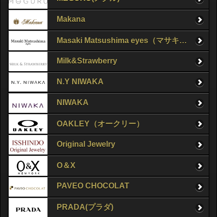
Makana
Masaki Matsushima eyes（マサキマツシマ）
Milk&Strawberry
N.Y NIWAKA
NIWAKA
OAKLEY（オークリー）
Original Jewelry
O＆X
PAVEO CHOCOLAT
PRADA(プラダ)