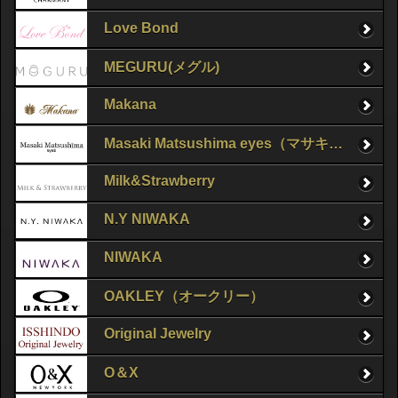
Love Bond
MEGURU(メグル)
Makana
Masaki Matsushima eyes（マサキマツシマ）
Milk&Strawberry
N.Y NIWAKA
NIWAKA
OAKLEY（オークリー）
Original Jewelry
O＆X