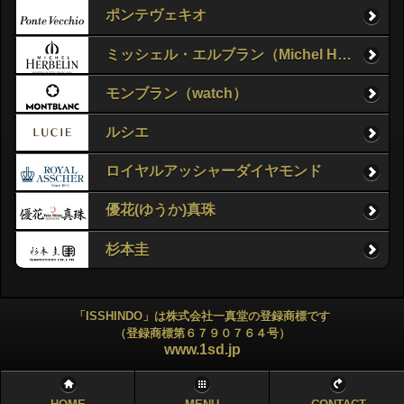
ポンテヴェキオ
ミッシェル・エルブラン（Michel Herbelin）
モンブラン（watch）
ルシエ
ロイヤルアッシャーダイヤモンド
優花(ゆうか)真珠
杉本圭
「ISSHINDO」は株式会社一真堂の登録商標です
（登録商標第６７９０７６４号）
www.1sd.jp