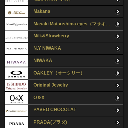
Makana
Masaki Matsushima eyes（マサキマツシマ）
Milk&Strawberry
N.Y NIWAKA
NIWAKA
OAKLEY（オークリー）
Original Jewelry
O＆X
PAVEO CHOCOLAT
PRADA(プラダ)