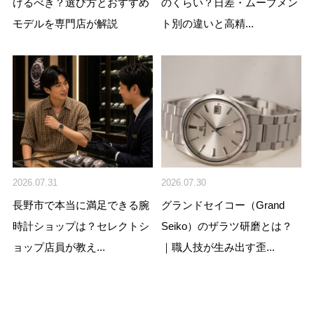
けるべき？選び方とおすすめ
のくらい？日差・ムーブメン
モデルを専門店が解説
ト別の違いと高精...
2026.07.31
2026.07.30
長野市で本当に満足できる腕
グランドセイコー（Grand
時計ショップは？セレクトシ
Seiko）のザラツ研磨とは？
ョップ店員が教え...
｜職人技が生み出す歪...