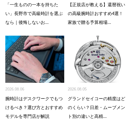
「一生ものの一本を持ちた
【正規店が教える】還暦祝い
い」長野市で高級時計を選ぶ
の高級腕時計おすすめ4選！
なら｜後悔しないお...
家族で贈る予算相場...
2026.08.06
2026.08.05
腕時計はデスクワークでもつ
グランドセイコーの精度はど
けるべき？選び方とおすすめ
のくらい？日差・ムーブメン
モデルを専門店が解説
ト別の違いと高精...