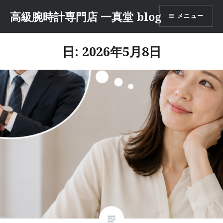
コ
高級腕時計専門店 一真堂 blog
メニュー
ン
テ
ン
日: 2026年5月8日
ツ
へ
ス
キ
ッ
プ