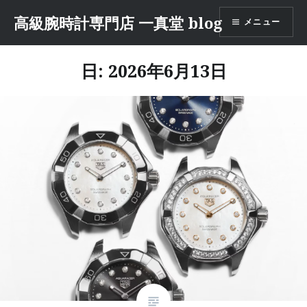
コ
高級腕時計専門店 一真堂 blog
メニュー
ン
テ
ン
日: 2026年6月13日
ツ
へ
ス
キ
ッ
プ