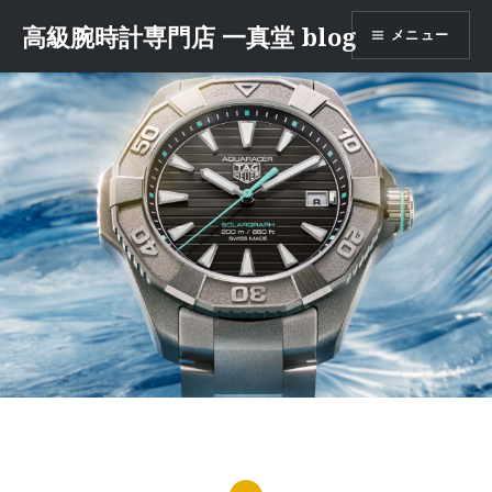
コ
高級腕時計専門店 一真堂 blog
メニュー
ン
テ
ン
ツ
へ
ス
キ
ッ
プ