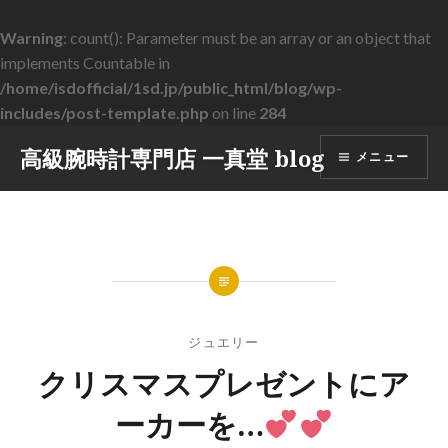
Warning
: count(): Parameter must be an array or an object that
implements Countable in
/home/isdofficial/1sd.jp/public_html/blog/wp-
includes/post-template.php
on line
284
コ
高級腕時計専門店 一真堂 blog
メニュー
ン
テ
ン
ツ
へ
ス
キ
ッ
ジュエリー
プ
クリスマスプレゼントにア
ーカーを…