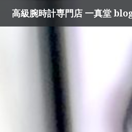
コ
高級腕時計専門店 一真堂 blo
ン
テ
ン
ツ
へ
ス
キ
ッ
プ