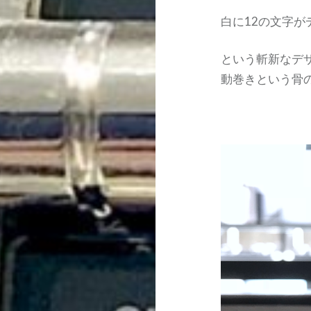
白に12の文字が
という斬新なデ
動巻きという骨