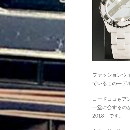
ファッションウ
でいるこのモデ
コードココもア
一堂に会するの
2018」です。