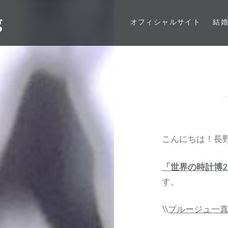
g
オフィシャルサイト
結
こんにちは！長
「世界の時計博2
す。
\\
ブルージュ一