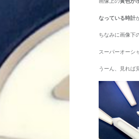
画像上の
黄色が
なっている時計
ちなみに画像下
スーパーオーシ
うーん、見れば