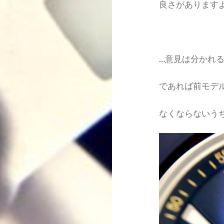
良さがあります
…意見は分かれ
であれば前モデ
なくならないう