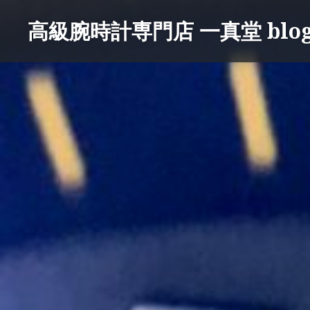
コ
高級腕時計専門店 一真堂 blo
ン
テ
ン
ツ
へ
ス
キ
ッ
プ