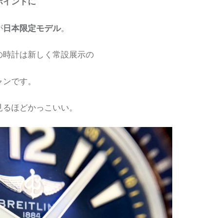
ポイントに
が
日本限定モデル
。
の時計は新しく常設展示の
ャンです。
見るほどかっこいい。