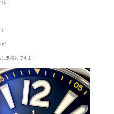
よね！
る？
ルが
ちに要検討ですよ！