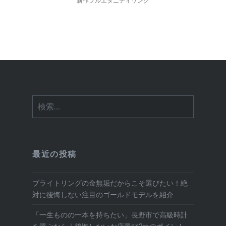
ー
新作フルエタニティリング
シ
ョ
ン
検
索:
最近の投稿
ブライトリングの金無垢だからこそ選びたい！絶
対に後悔しない注目のゴールドモデルを紹介
「一生ものの一本を持ちたい」長野市で高級時計