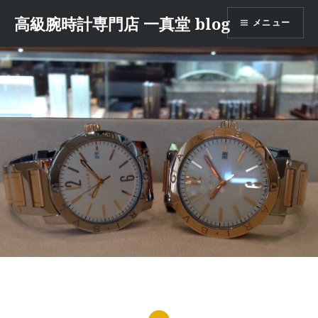
コ
高級腕時計専門店 一真堂 blog
メニュー
ン
テ
ン
ツ
へ
ス
キ
ッ
プ