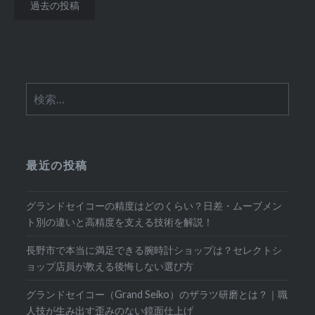
投
過去の投稿
稿
ナ
ビ
検
ゲ
索:
ー
シ
最近の投稿
ョ
ン
グランドセイコーの精度はどのくらい？日差・ムーブメン
ト別の違いと高精度を支える技術を解説！
長野市で本当に満足できる腕時計ショップは？セレクトシ
ョップ店員が教える後悔しない選び方
グランドセイコー（Grand Seiko）のザラツ研磨とは？｜職
人技が生み出す歪みのない鏡面仕上げ