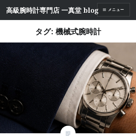
コ
高級腕時計専門店 一真堂 blog
メニュー
ン
テ
ン
タグ: 機械式腕時計
ツ
へ
ス
キ
ッ
プ