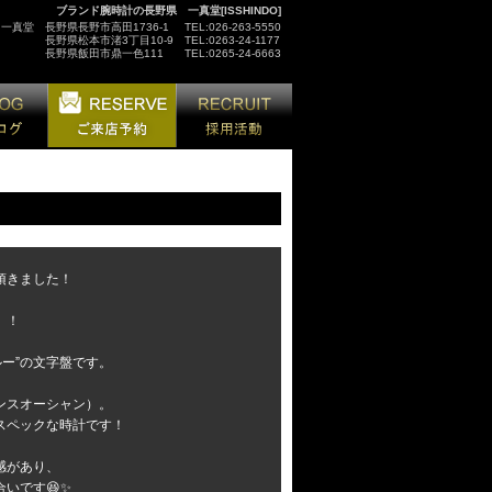
ブランド腕時計の長野県 一真堂[ISSHINDO]
ュ一真堂
長野県長野市高田1736-1
TEL:026-263-5550
長野県松本市渚3丁目10-9
TEL:0263-24-1177
長野県飯田市鼎一色111
TEL:0265-24-6663
頂きました！
』！
ルー”の文字盤です。
ランスオーシャン）。
スペックな時計です！
感があり、
いです😆✨