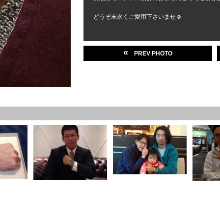
どうぞ末永くご愛用下さいませ☺️
«
PREV PHOTO