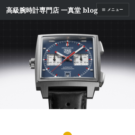
コ
高級腕時計専門店 一真堂 blog
メニュー
ン
テ
ン
ツ
へ
ス
キ
ッ
プ