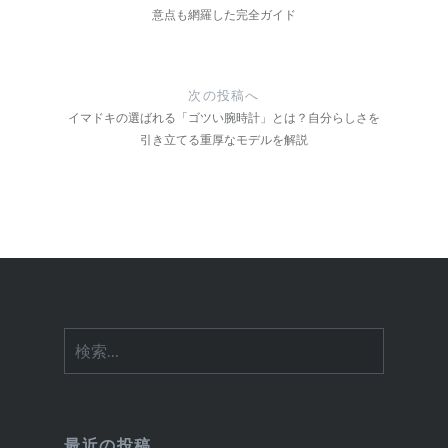
意点も網羅した完全ガイド
ビ
ゲ
ー
次の投稿へ
イマドキの選ばれる「ゴツい腕時計」とは？自分らしさを
シ
引き立てる重厚なモデルを解説
ョ
ン
検
索:
最近の投稿