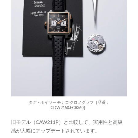
タグ・ホイヤー モナコ クロノグラフ［品番：
CDW2150.FC8360］
旧モデル（CAW211P）と比較して、実用性と高級
感が大幅にアップデートされています。