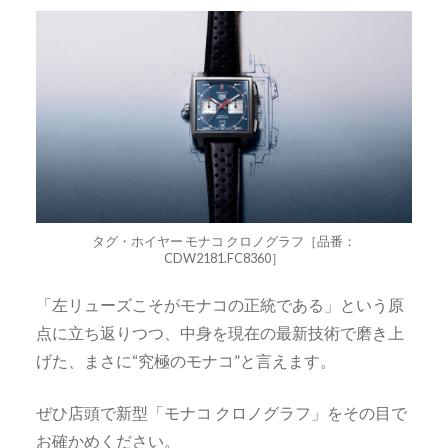
タグ・ホイヤー モナコ クロノグラフ［品番：
CDW2181.FC8360］
「左リューズこそがモナコの正統である」という原
点に立ち返りつつ、中身を現在の最新技術で磨き上
げた、まさに“究極のモナコ”と言えます。
ぜひ店頭で新型「モナコ クロノグラフ」をその目で
お確かめください。