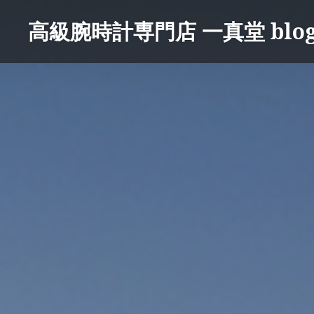
コ
高級腕時計専門店 一真堂 blo
ン
テ
ン
ツ
へ
ス
キ
ッ
プ