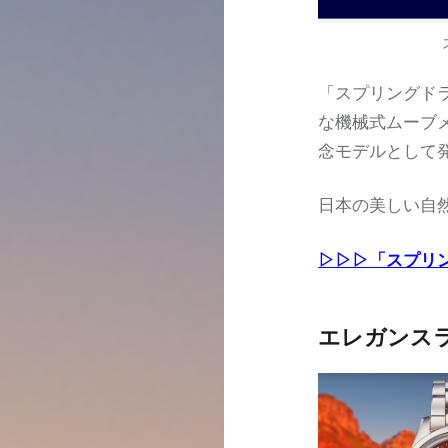
「スプリングド
な機械式ムーブメ
念モデルとして
日本の美しい自
▷▷▷「スプリ
エレガンス