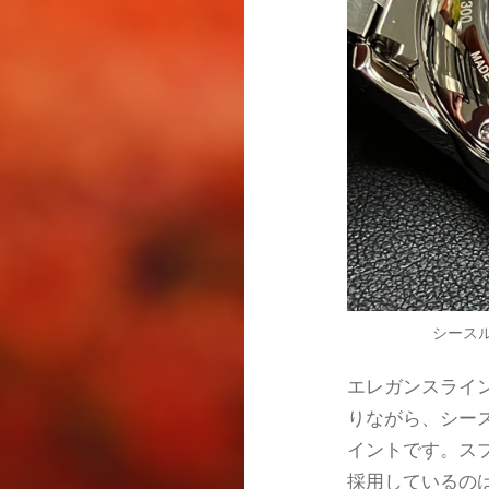
シース
エレガンスライ
りながら、シー
イントです。ス
採用しているの