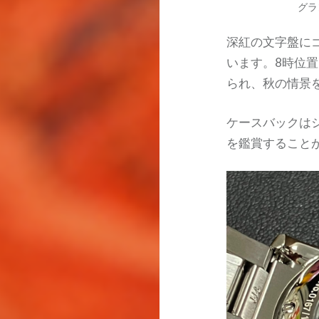
グラ
深紅の文字盤に
います。8時位
られ、秋の情景
ケースバックは
を鑑賞すること