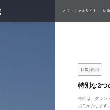
g
オフィシャルサイト
結
目次
[
表示
]
特別な2つ
今回は、グラン
点ご紹介します