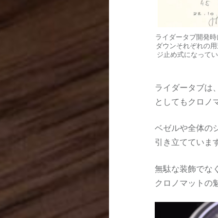
ライダータブ開発時
ダウンそれぞれの用
ジ止め式になってい
ライダータブは
としてもクロノ
ベゼルや全体の
引き立てていま
無駄な装飾でな
クロノマットの