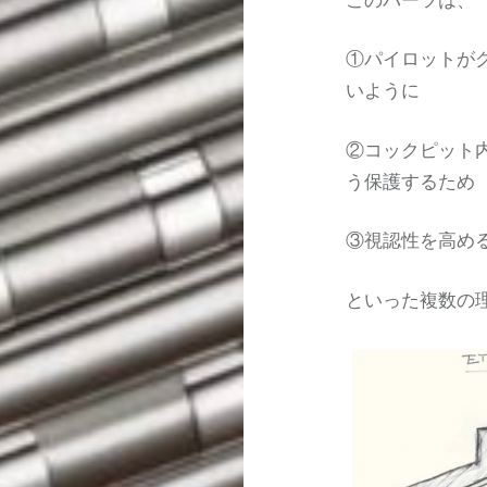
①パイロットが
いように
②コックピット
う保護するため
③視認性を高め
といった複数の