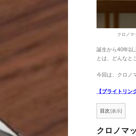
クロノマッ
誕生から40年
とは、どんなと
今回は、クロノ
【ブライトリン
目次
[
表示
]
クロノマ