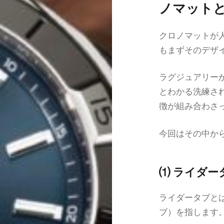
ノマット
クロノマットが
もまずそのデザ
ラグジュアリー
とわかる洗練さ
徴が組み合わさ
今回はその中か
⑴ ライダー
ライダータブと
ブ）を指します