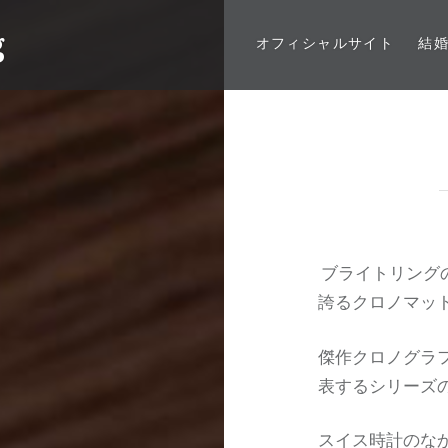
g
オフィシャルサイト
結
ブライトリング
誇るクロノマッ
傑作クロノグラ
表するシリーズ
スイス時計のな