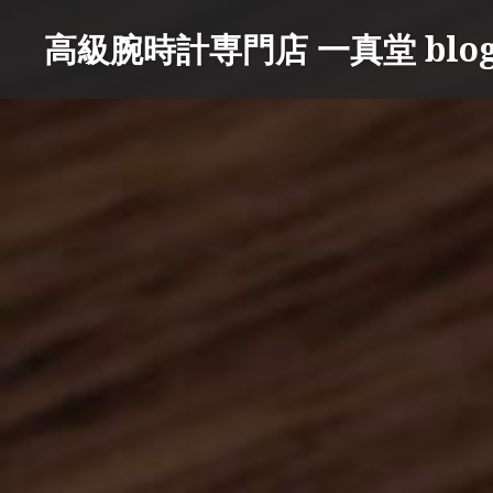
コ
高級腕時計専門店 一真堂 blo
ン
テ
ン
ツ
へ
ス
キ
ッ
プ