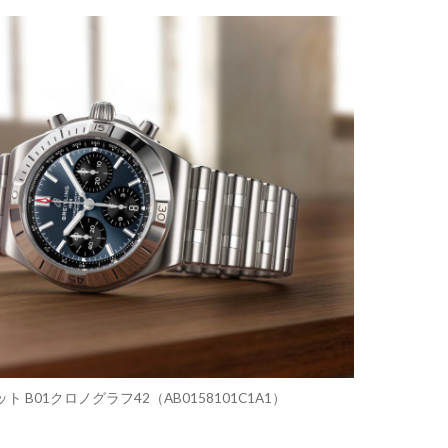
ト B01クロノグラフ42（AB0158101C1A1）