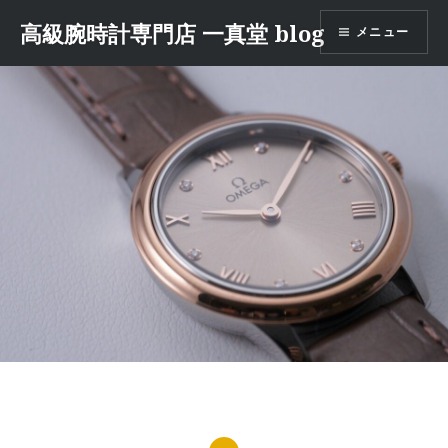
コ
高級腕時計専門店 一真堂 blog
メニュー
ン
テ
ン
ツ
へ
ス
キ
ッ
プ