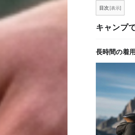
目次
[
表示
]
キャンプ
長時間の着