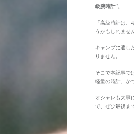
級腕時計
‘‘。
「高級時計は、
うかもしれませ
キャンプに適し
りません。
そこで本記事で
軽量の時計、か
オシャレも大事
で、ぜひ最後ま