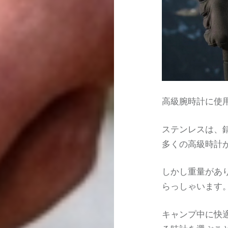
高級腕時計に使
ステンレスは、
多くの高級時計
しかし重量があ
らっしゃいます
キャンプ中に快