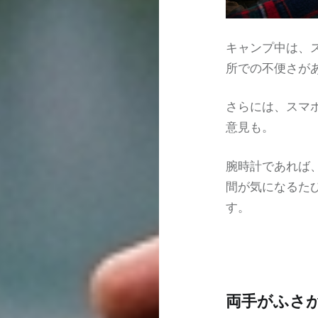
キャンプ中は、
所での不便さが
さらには、スマ
意見も。
腕時計であれば
間が気になるた
す。
両手がふさ