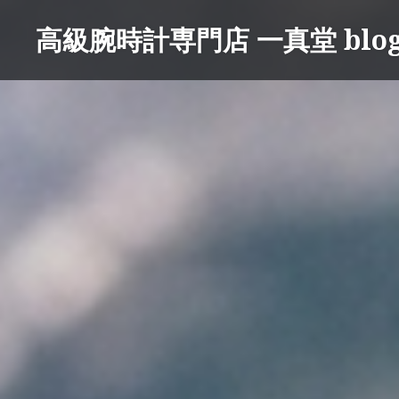
コ
高級腕時計専門店 一真堂 blo
ン
テ
ン
ツ
へ
ス
キ
ッ
プ