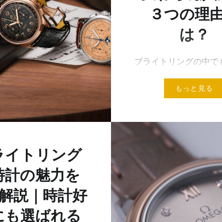
３つの理
は？
ブライトリングの中でも
争う珠玉のモデル、「
もっと見る
マー」。 ブランドのア
して、雑誌をはじめ多
ィアでも取り上げられ
リーズです。 時計ファ
掴んで離さない名作の
ライトリング
は、いったいどんなと
時計の魅力を
解説｜時計好
にも選ばれる