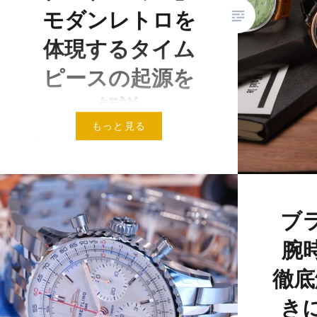
モダンレトロを
体現するタイム
ピースの起源を
解説
もっと見る
数々の魅力的なシリーズがある
ブライトリングのウォッチコレ
クション。 中でも、エレガント
なディテールとモダンレトロな
ブ
タッチが美しいモデルが「プレ
腕
ミエ」です。 ブライトリング
「最初の」エレガントウォッ
徹底
チ、「プレミエ」 プレミ…
き