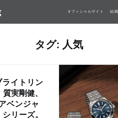
g
オフィシャルサイト
結
タグ: 人気
ブライトリン
】質実剛健、
アベンジャ
」シリーズ。