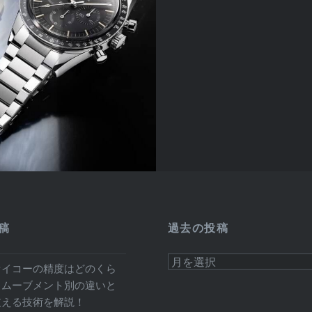
稿
過去の投稿
過
セイコーの精度はどのくら
去
・ムーブメント別の違いと
の
支える技術を解説！
投