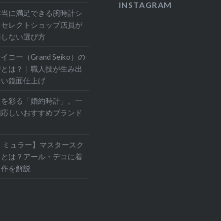
INSTAGRAM
稿
本当に満足できる腕時計シ
？セレクトショップ店員が
悔しない選び方
コー（Grand Seiko）の
磨とは？｜職人技が生み出
ない鏡面仕上げ
目を彩る「婚約時計」。一
相応しいおすすめブランド
 ミュラー】マスタースク
力とは？アール・デコに着
名作を解説