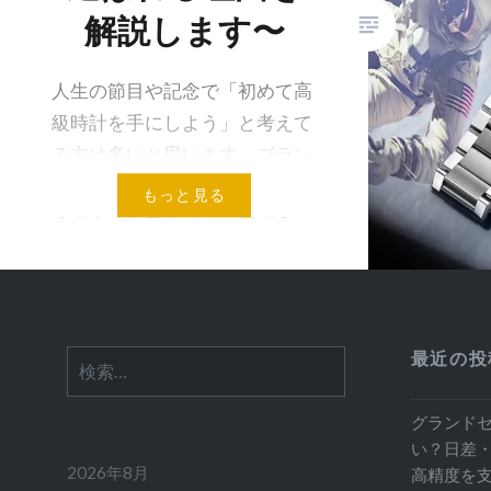
解説します〜
人生の節目や記念で「初めて高
級時計を手にしよう」と考えて
る方は多いと思います。ブラン
ドの選択肢に必ず挙がるのがオ
もっと見る
メガ・スピードマスターです。
オメガの時計の評判は？？オ
メガ徹底解析 ～オメガの魅力
をお伝えし…
最近の投
検
索:
グランド
い？日差
2026年8月
高精度を