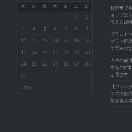
月
火
水
木
金
土
日
長野市で
ョップは
1
2
教える後
3
4
6
7
8
9
5
グランドセイ
10
11
12
13
14
15
16
ザラツ研
す歪みの
17
18
19
20
21
22
23
人生の節
24
25
26
27
28
29
30
生ものに
と選び方
31
【フランク
« 7月
エアの魅
想を得た