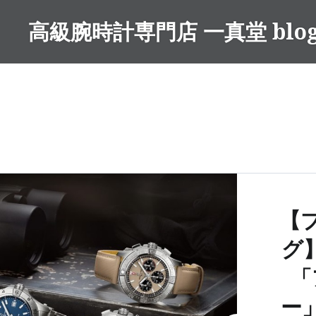
コ
高級腕時計専門店 一真堂 blo
ン
テ
ン
ツ
へ
ス
キ
ッ
プ
【
グ
「
ー