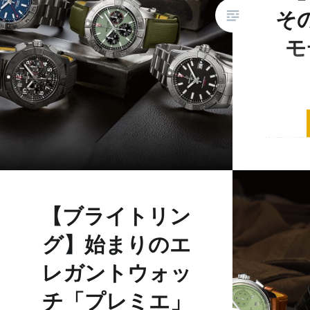
そ
モ
140年
の老舗
リング。
は深く
えば、
【ブライトリン
いうブ
でも根強
グ】始まりのエ
機（プ
レガントウォッ
チ「プレミエ」