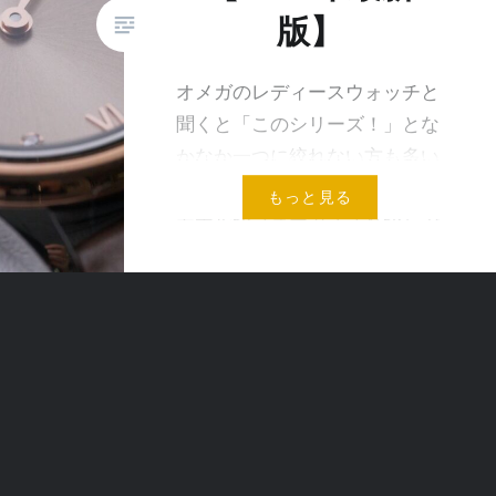
版】
オメガのレディースウォッチと
聞くと「このシリーズ！」とな
かなか一つに絞れない方も多い
のではないでしょうか？ メンズ
もっと見る
モデルがフォーカスされがちで
すが、レディースウォッチも人
気のオメガ。 人気の理由はスポ
ーツウォッチ、ビジネ…