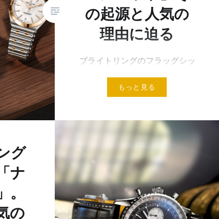
の起源と人気の
理由に迫る
ブライトリングのフラッグシッ
プシリーズとして不動の人気を
もっと見る
誇るクロノマット。 傑作クロノ
グラフとして、ナビタイマーと
並んでブランドを代表するシリ
ーズのひとつです。 スイス時計
のなかでも、スポーツラグジュ
ング
アリーウォッチとし…
「ナ
」。
気の