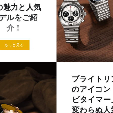
の魅力と人気
デルをご紹
介！
以上の歴史を誇るスイス
もっと見る
時計ブランド、ブライト
 航空業界とのつながり
、「ブライトリングと言
パイロットウォッチ」と
ブライトリ
ランドイメージは、現代
いものです。 レシプロ
のアイコン
ロペラ機）の…
ビタイマー
変わらぬ人