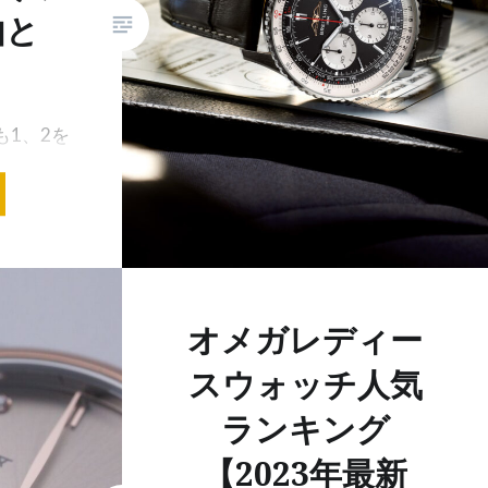
由と
1、2を
ナビタイ
イコンと
くのメデ
る人気シ
ンの心を
魅力と
オメガレディー
…
スウォッチ人気
ランキング
【2023年最新