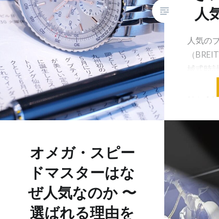
人
人気の
（BREI
械式時
かりの
グ」と
ると言
しょうか
ルの計
オメガ・スピー
ドマスターはな
ぜ人気なのか 〜
選ばれる理由を