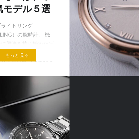
気モデル５選
ブライトリング
TLING）の腕時計。 機
計に興味を持ち始めたば
方でも、「ブライトリン
もっと見る
いう名前は聞いた事があ
う方も多いのではないで
。 「プロフェッショナ
器」として絶大な…